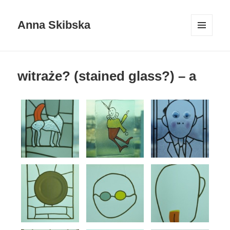
Anna Skibska
MENU
AND
WIDGETS
witraże? (stained glass?) – a